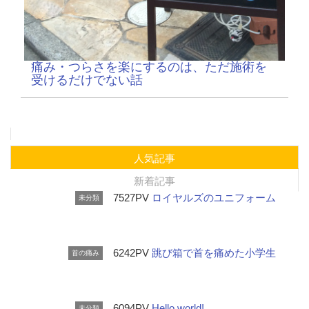
痛み・つらさを楽にするのは、ただ施術を
受けるだけでない話
人気記事
新着記事
7527PV
ロイヤルズのユニフォーム
未分類
6242PV
跳び箱で首を痛めた小学生
首の痛み
6094PV
Hello world!
未分類