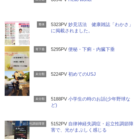
5323PV
妙見活法 健康雑誌「わかさ」
整体
に掲載されました。
5295PV
便秘・下痢・内臓下垂
胃下垂
5224PV
初めてのUSJ
未分類
5188PV
小学生の時のお話(少年野球な
未分類
ど)
5152PV
自律神経失調症・起立性調節障
起立性調節障害
害で、光がまぶしく感じる