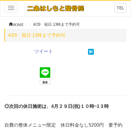
TEL
Toggle
navigation
HOME
4/29 祝日 13時まで予約可
4/29 祝日 13時まで予約可
ツイート
◎次回の休日施術は、4月２９日(祝)１０時~1３時
自費の整体メニュー限定 休日料金なし5200円 要予約