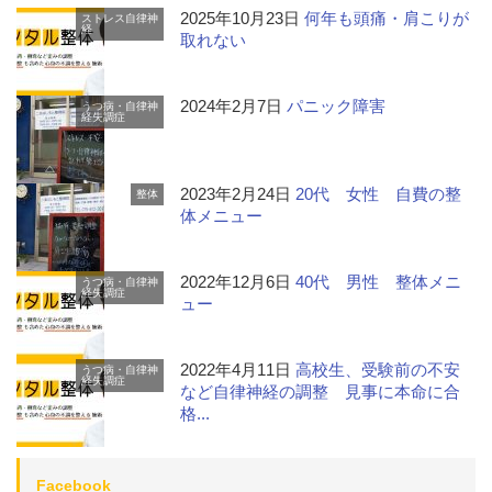
2025年10月23日
何年も頭痛・肩こりが
ストレス
自律神
経
取れない
2024年2月7日
パニック障害
うつ病・自律神
経失調症
2023年2月24日
20代 女性 自費の整
整体
体メニュー
2022年12月6日
40代 男性 整体メニ
うつ病・自律神
経失調症
ュー
2022年4月11日
高校生、受験前の不安
うつ病・自律神
経失調症
など自律神経の調整 見事に本命に合
格...
Facebook