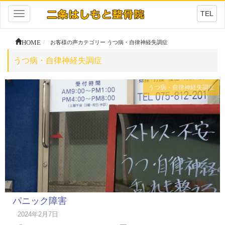
TEL
Toggle
navigation
HOME
お客様の声カテゴリー うつ病・自律神経失調症
うつ病・自律神経失調症
うつ病・自律神経失調症
パニック障害
2024年2月7日