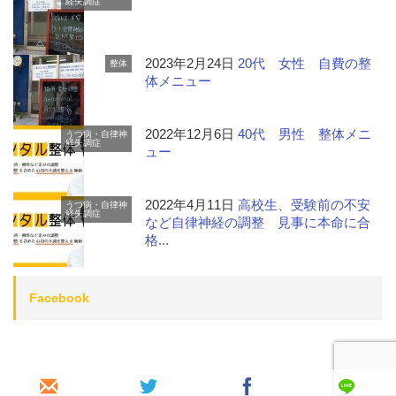
経失調症
2023年2月24日
20代 女性 自費の整
整体
体メニュー
2022年12月6日
40代 男性 整体メニ
うつ病・自律神
経失調症
ュー
2022年4月11日
高校生、受験前の不安
うつ病・自律神
経失調症
など自律神経の調整 見事に本命に合
格...
Facebook