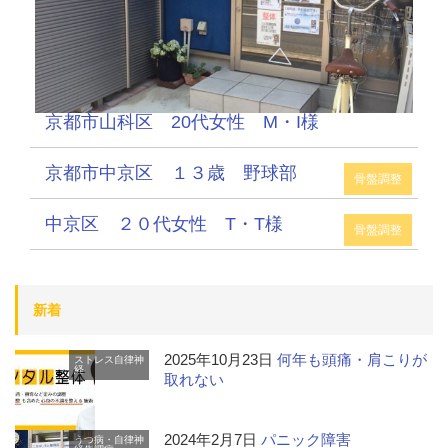
京都市山科区 20代女性 M・I様
京都市中京区 １３歳 野球部
骨盤調整
中京区 ２０代女性 T・T様
骨盤調整
新着
2025年10月23日
何年も頭痛・肩こりが
ストレス
自律神
経
取れない
2024年2月7日
パニック障害
うつ病・自律神