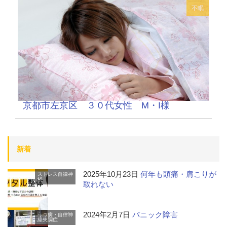
不眠
京都市左京区 ３０代女性 M・I様
新着
2025年10月23日
何年も頭痛・肩こりが
ストレス
自律神
経
取れない
2024年2月7日
パニック障害
うつ病・自律神
経失調症