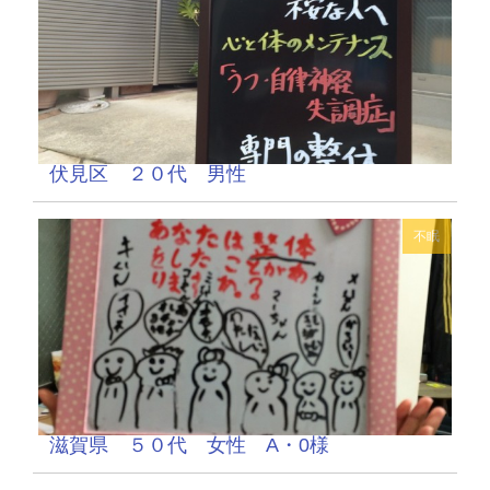
伏見区 ２０代 男性
不眠
滋賀県 ５０代 女性 A・0様