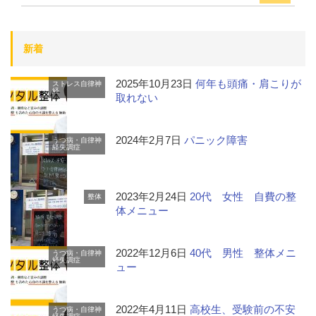
新着
2025年10月23日
何年も頭痛・肩こりが
ストレス
自律神
経
取れない
2024年2月7日
パニック障害
うつ病・自律神
経失調症
2023年2月24日
20代 女性 自費の整
整体
体メニュー
2022年12月6日
40代 男性 整体メニ
うつ病・自律神
経失調症
ュー
2022年4月11日
高校生、受験前の不安
うつ病・自律神