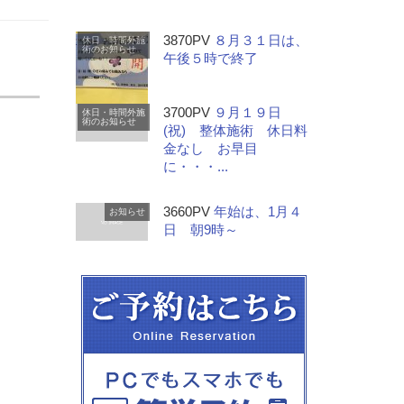
3870PV
８月３１日は、
休日・時間外施
術のお知らせ
午後５時で終了
3700PV
９月１９日
休日・時間外施
術のお知らせ
(祝) 整体施術 休日料
金なし お早目
に・・・...
3660PV
年始は、1月４
お知らせ
日 朝9時～