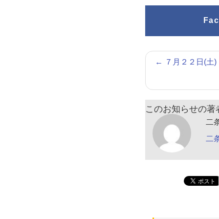
Fa
←
７月２２日(土
このお知らせの著
二
二