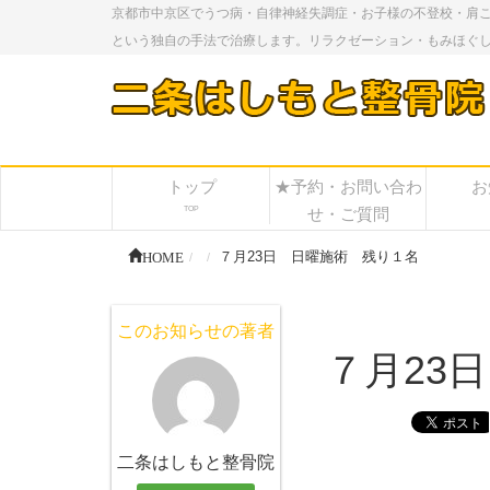
京都市中京区でうつ病・自律神経失調症・お子様の不登校・肩
という独自の手法で治療します。リラクゼーション・もみほぐ
トップ
★予約・お問い合わ
お
TOP
せ・ご質問
HOME
７月23日 日曜施術 残り１名
このお知らせの著者
７月23
二条はしもと整骨院