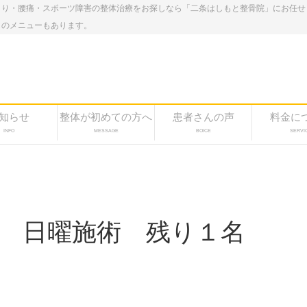
こり・腰痛・スポーツ障害の整体治療をお探しなら「二条はしもと整骨院」にお任せ
しのメニューもあります。
知らせ
整体が初めての方へ
患者さんの声
料金に
INFO
MESSAGE
BOICE
SERVI
日 日曜施術 残り１名