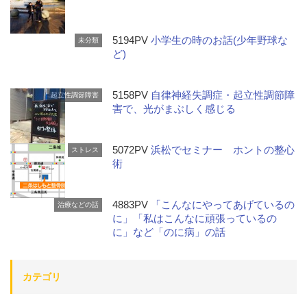
5194PV
小学生の時のお話(少年野球な
未分類
ど)
5158PV
自律神経失調症・起立性調節障
起立性調節障害
害で、光がまぶしく感じる
5072PV
浜松でセミナー ホントの整心
ストレス
術
4883PV
「こんなにやってあげているの
治療などの話
に」「私はこんなに頑張っているの
に」など「のに病」の話
カテゴリ