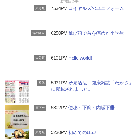
新着記事
7534PV
ロイヤルズのユニフォーム
未分類
6250PV
跳び箱で首を痛めた小学生
首の痛み
6101PV
Hello world!
未分類
5331PV
妙見活法 健康雑誌「わかさ」
整体
に掲載されました。
5302PV
便秘・下痢・内臓下垂
胃下垂
5230PV
初めてのUSJ
未分類