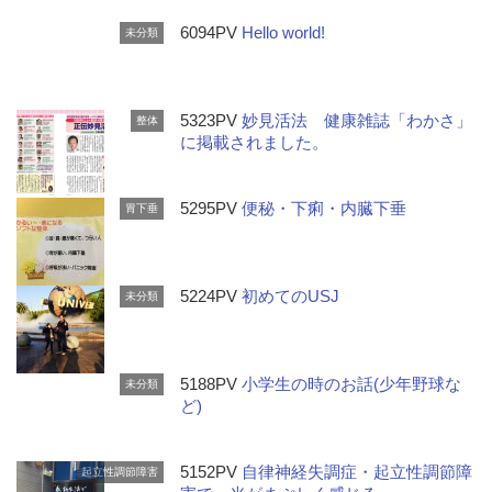
6094PV
Hello world!
未分類
5323PV
妙見活法 健康雑誌「わかさ」
整体
に掲載されました。
5295PV
便秘・下痢・内臓下垂
胃下垂
5224PV
初めてのUSJ
未分類
5188PV
小学生の時のお話(少年野球な
未分類
ど)
5152PV
自律神経失調症・起立性調節障
起立性調節障害