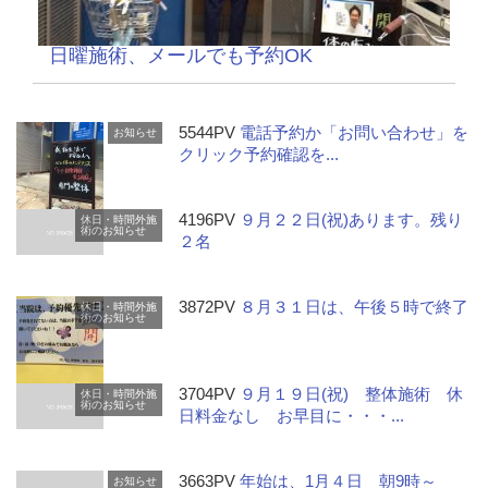
日曜施術、メールでも予約OK
5544PV
電話予約か「お問い合わせ」を
お知らせ
クリック予約確認を...
4196PV
９月２２日(祝)あります。残り
休日・時間外施
術のお知らせ
２名
3872PV
８月３１日は、午後５時で終了
休日・時間外施
術のお知らせ
3704PV
９月１９日(祝) 整体施術 休
休日・時間外施
術のお知らせ
日料金なし お早目に・・・...
3663PV
年始は、1月４日 朝9時～
お知らせ