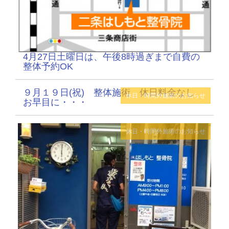
4月27日土曜日は、午後8時過ぎまで自費の
整体予約OK
９月１９日(祝) 整体施術 休日料金なし
休日・時間外施術のお知らせ
お早目に・・・
休日・時間外施術のお知らせ