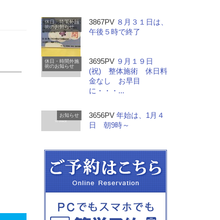
3867PV
８月３１日は、
休日・時間外施
術のお知らせ
午後５時で終了
3695PV
９月１９日
休日・時間外施
術のお知らせ
(祝) 整体施術 休日料
金なし お早目
に・・・...
3656PV
年始は、1月４
お知らせ
日 朝9時～