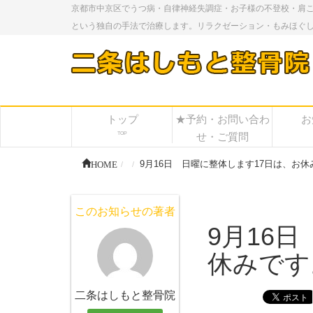
京都市中京区でうつ病・自律神経失調症・お子様の不登校・肩
という独自の手法で治療します。リラクゼーション・もみほぐ
トップ
★予約・お問い合わ
お
TOP
せ・ご質問
HOME
9月16日 日曜に整体します17日は、お休
このお知らせの著者
9月16
休みです
二条はしもと整骨院