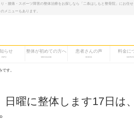
こり・腰痛・スポーツ障害の整体治療をお探しなら「二条はしもと整骨院」にお任せ
しのメニューもあります。
知らせ
整体が初めての方へ
患者さんの声
料金に
INFO
MESSAGE
BOICE
SERVI
みです。
日 日曜に整体します17日は
。