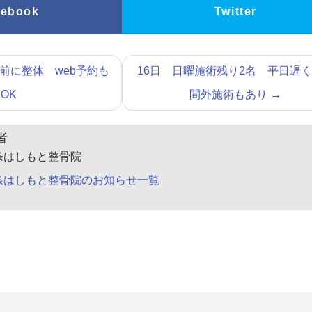
cebook
Twitter
前に整体 web予約も
16日 日曜施術残り2名 平日遅
OK
間外施術もあり
→
者
条はしもと整骨院
条はしもと整骨院のお知らせ一覧