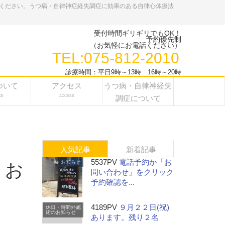
ください。うつ病・自律神症経失調症に効果のある自律心体療法
受付時間ギリギリでもOK！
予約優先制
（お気軽にお電話ください）
TEL:075-812-2010
診療時間：平日9時～13時 16時～20時
ついて
アクセス
うつ病・自律神経失
CE
ACCESS
調症について
人気記事
新着記事
5537PV
電話予約か「お
お知らせ
、お
問い合わせ」をクリック
予約確認を...
4189PV
９月２２日(祝)
休日・時間外施
術のお知らせ
あります。残り２名