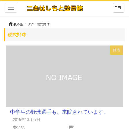
TEL
Toggle
navigation
HOME
タグ : 硬式野球
硬式野球
膝痛
中学生の野球選手も、来院されています。
2015年10月27日
2253
0