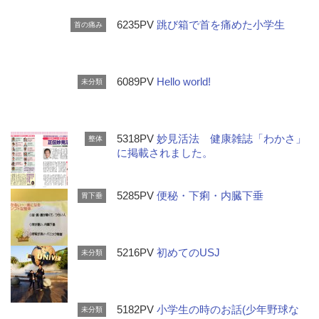
6235PV
跳び箱で首を痛めた小学生
首の痛み
6089PV
Hello world!
未分類
5318PV
妙見活法 健康雑誌「わかさ」
整体
に掲載されました。
5285PV
便秘・下痢・内臓下垂
胃下垂
5216PV
初めてのUSJ
未分類
5182PV
小学生の時のお話(少年野球な
未分類