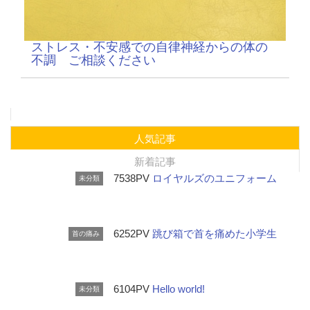
ストレス・不安感での自律神経からの体の
不調 ご相談ください
人気記事
新着記事
7538PV
ロイヤルズのユニフォーム
未分類
6252PV
跳び箱で首を痛めた小学生
首の痛み
6104PV
Hello world!
未分類