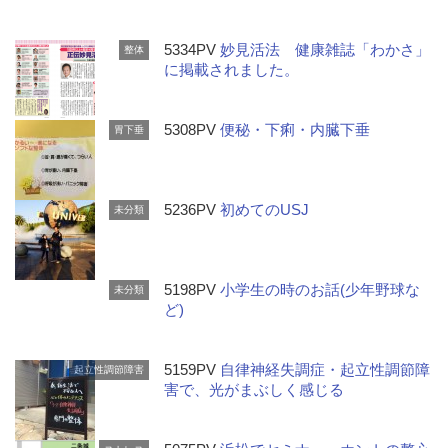
5334PV
妙見活法 健康雑誌「わかさ」
整体
に掲載されました。
5308PV
便秘・下痢・内臓下垂
胃下垂
5236PV
初めてのUSJ
未分類
5198PV
小学生の時のお話(少年野球な
未分類
ど)
5159PV
自律神経失調症・起立性調節障
起立性調節障害
害で、光がまぶしく感じる