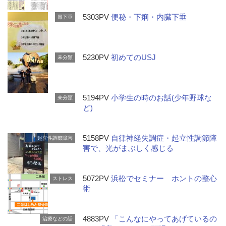
5303PV
便秘・下痢・内臓下垂
胃下垂
5230PV
初めてのUSJ
未分類
5194PV
小学生の時のお話(少年野球な
未分類
ど)
5158PV
自律神経失調症・起立性調節障
起立性調節障害
害で、光がまぶしく感じる
5072PV
浜松でセミナー ホントの整心
ストレス
術
4883PV
「こんなにやってあげているの
治療などの話