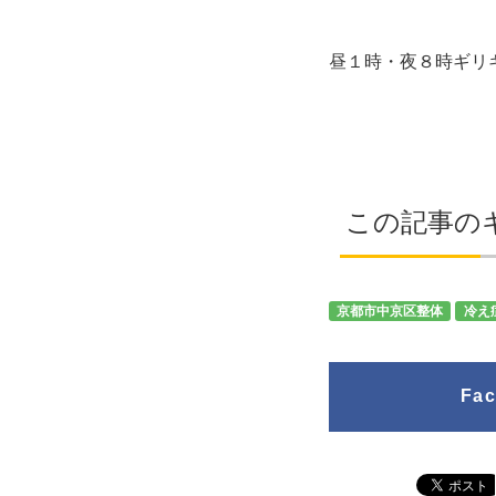
昼１時・夜８時ギリ
この記事の
京都市中京区整体
冷え
Fa