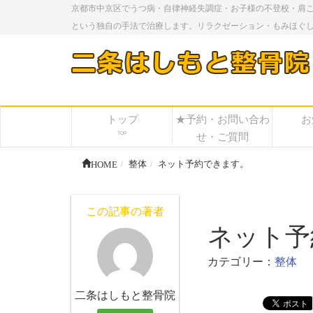
京都市中京区でうつ病・自律神経失調症・お子様の不登校・肩
という独自の手法で治療します。リラクゼーション・もみほぐ
トップ
★予約・お問い合わ
お
TOP
せ・ご質問
HOME
整体
ネット予約できます。
この記事の著者
ネット予
カテゴリー：
整体
二条はしもと整骨院