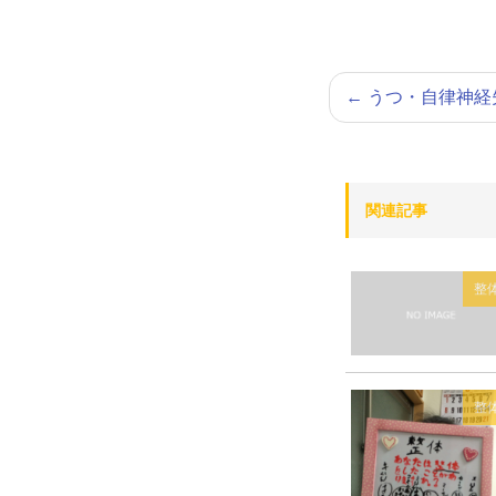
←
うつ・自律神経
関連記事
整
整