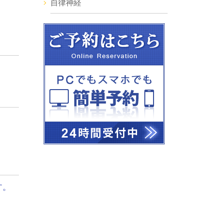
自律神経
９
す。