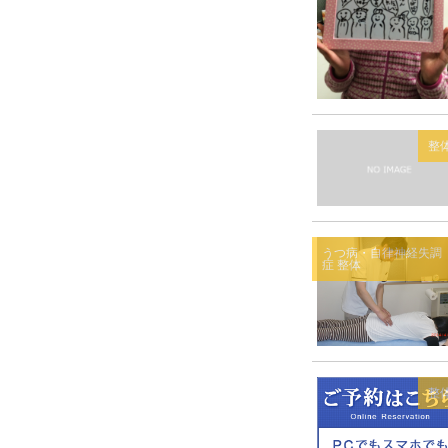
整
うつ病・自律神経失調
症
整体
整