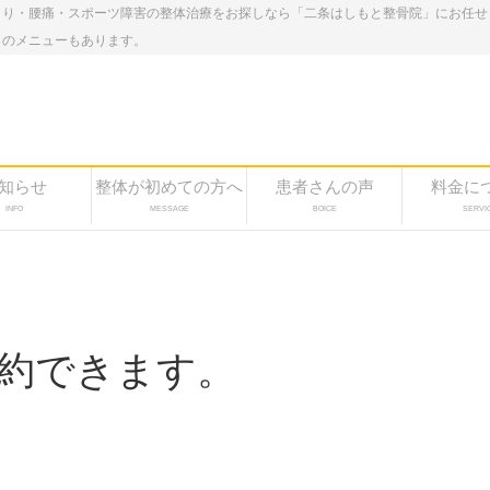
こり・腰痛・スポーツ障害の整体治療をお探しなら「二条はしもと整骨院」にお任せ
しのメニューもあります。
知らせ
整体が初めての方へ
患者さんの声
料金に
INFO
MESSAGE
BOICE
SERVI
約できます。