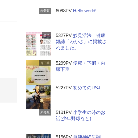
6098PV
Hello world!
未分類
5327PV
妙見活法 健康
整体
雑誌「わかさ」に掲載さ
れました。
5299PV
便秘・下痢・内
胃下垂
臓下垂
5227PV
初めてのUSJ
未分類
5191PV
小学生の時のお
未分類
話(少年野球など)
5156PV
自律神経失調
起立性調節障害