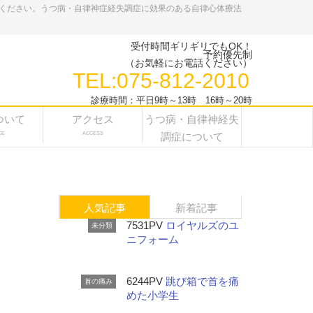
ください。うつ病・自律神症経失調症に効果のある自律心体療法
受付時間ギリギリでもOK！
予約優先制
（お気軽にお電話ください）
TEL:075-812-2010
診療時間：平日9時～13時 16時～20時
ついて
アクセス
うつ病・自律神経失
CE
ACCESS
調症について
人気記事
新着記事
7531PV
ロイヤルズのユ
未分類
ニフォーム
6244PV
跳び箱で首を痛
首の痛み
めた小学生