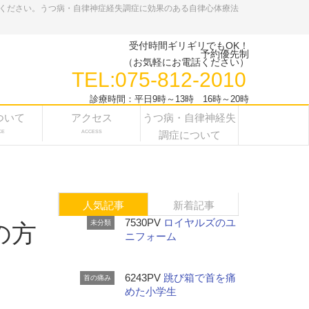
ください。うつ病・自律神症経失調症に効果のある自律心体療法
受付時間ギリギリでもOK！
予約優先制
（お気軽にお電話ください）
TEL:075-812-2010
診療時間：平日9時～13時 16時～20時
ついて
アクセス
うつ病・自律神経失
CE
ACCESS
調症について
人気記事
新着記事
7530PV
ロイヤルズのユ
未分類
の方
ニフォーム
6243PV
跳び箱で首を痛
首の痛み
めた小学生