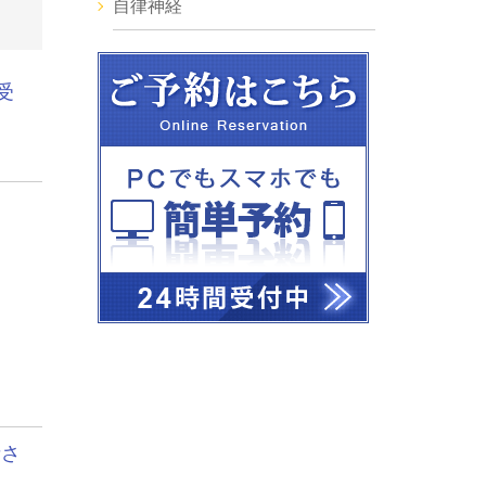
自律神経
受
者さ