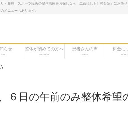
こり・腰痛・スポーツ障害の整体治療をお探しなら「二条はしもと整骨院」にお任せ
しのメニューもあります。
知らせ
整体が初めての方へ
患者さんの声
料金に
INFO
MESSAGE
BOICE
SERVI
方
、６日の午前のみ整体希望