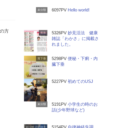
6097PV
Hello world!
未分類
の方
5326PV
妙見活法 健康
整体
雑誌「わかさ」に掲載さ
れました。
5298PV
便秘・下痢・内
胃下垂
臓下垂
5227PV
初めてのUSJ
未分類
5191PV
小学生の時のお
未分類
話(少年野球など)
5154PV
自律神経失調
起立性調節障害