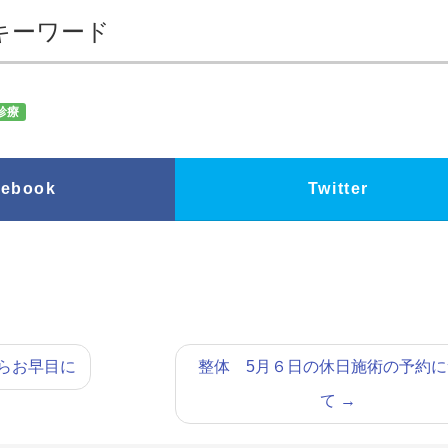
キーワード
診療
cebook
Twitter
らお早目に
整体 5月６日の休日施術の予約に
て
→