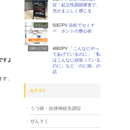
症・起立性調節障害で、
光がまぶしく感じる
5067PV
浜松でセミナ
ストレス
ー ホントの整心術
4882PV
「こんなにやっ
治療などの話
てあげているのに」「私
ですよ
はこんなに頑張っている
のに」など「のに病」の
話
ます。
カテゴリ
うつ病・自律神経失調症
ぜんそく