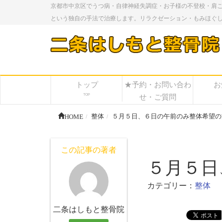
京都市中京区でうつ病・自律神経失調症・お子様の不登校・肩
という独自の手法で治療します。リラクゼーション・もみほぐ
トップ
★予約・お問い合わ
お
TOP
せ・ご質問
HOME
整体
５月５日、６日の午前のみ整体希望の
この記事の著者
５月５日
カテゴリー：
整体
二条はしもと整骨院