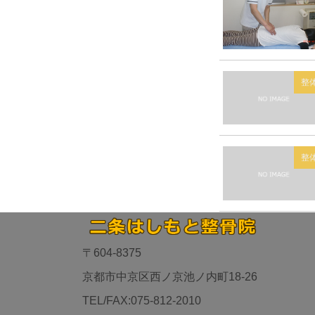
整
整
〒604-8375
京都市中京区西ノ京池ノ内町18-26
TEL/FAX:075-812-2010