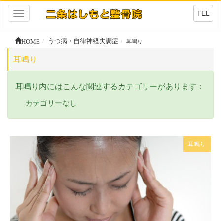
TEL
Toggle
navigation
HOME
うつ病・自律神経失調症
耳鳴り
耳鳴り
耳鳴り内にはこんな関連するカテゴリーがあります：
カテゴリーなし
耳鳴り