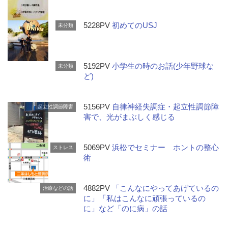
5228PV
初めてのUSJ
未分類
5192PV
小学生の時のお話(少年野球な
未分類
ど)
5156PV
自律神経失調症・起立性調節障
起立性調節障害
害で、光がまぶしく感じる
5069PV
浜松でセミナー ホントの整心
ストレス
術
4882PV
「こんなにやってあげているの
治療などの話
に」「私はこんなに頑張っているの
に」など「のに病」の話