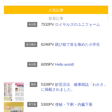
人気記事
新着記事
7532PV
ロイヤルズのユニフォーム
未分類
6246PV
跳び箱で首を痛めた小学生
首の痛み
6099PV
Hello world!
未分類
5328PV
妙見活法 健康雑誌「わかさ」
整体
に掲載されました。
5300PV
便秘・下痢・内臓下垂
胃下垂