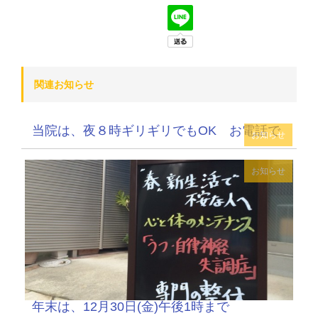
関連お知らせ
当院は、夜８時ギリギリでもOK お電話で
お知らせ
お知らせ
年末は、12月30日(金)午後1時まで