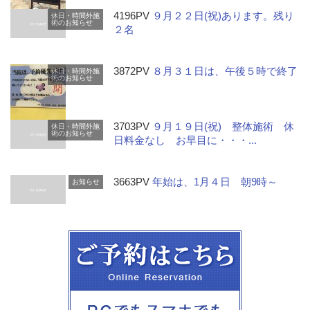
4196PV
９月２２日(祝)あります。残り
休日・時間外施
術のお知らせ
２名
3872PV
８月３１日は、午後５時で終了
休日・時間外施
術のお知らせ
3703PV
９月１９日(祝) 整体施術 休
休日・時間外施
術のお知らせ
日料金なし お早目に・・・...
3663PV
年始は、1月４日 朝9時～
お知らせ