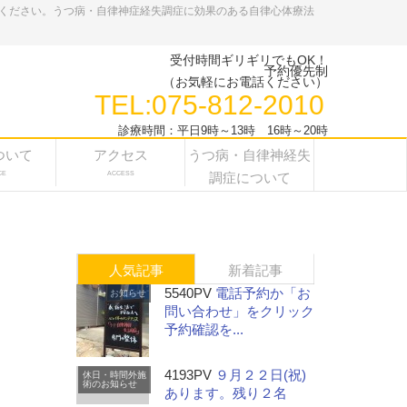
ください。うつ病・自律神症経失調症に効果のある自律心体療法
受付時間ギリギリでもOK！
予約優先制
（お気軽にお電話ください）
TEL:075-812-2010
診療時間：平日9時～13時 16時～20時
ついて
アクセス
うつ病・自律神経失
CE
ACCESS
調症について
人気記事
新着記事
5540PV
電話予約か「お
お知らせ
問い合わせ」をクリック
予約確認を...
4193PV
９月２２日(祝)
休日・時間外施
術のお知らせ
あります。残り２名