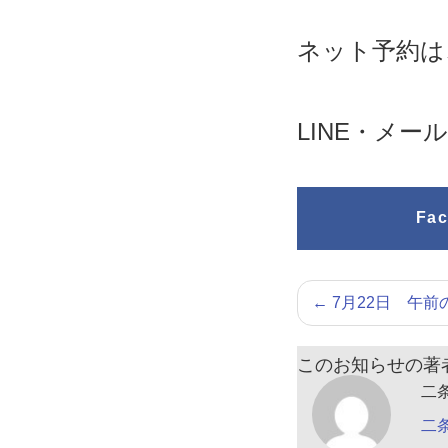
ネット予約は
LINE・メ
Fa
←
7月22日 午前
このお知らせの著
二
二