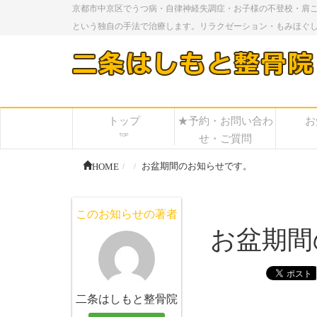
京都市中京区でうつ病・自律神経失調症・お子様の不登校・肩
という独自の手法で治療します。リラクゼーション・もみほぐ
トップ
★予約・お問い合わ
お
TOP
せ・ご質問
HOME
お盆期間のお知らせです。
このお知らせの著者
お盆期間
二条はしもと整骨院