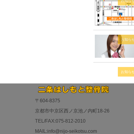
お知ら
お知ら
お知ら
〒604-8375
京都市中京区西ノ京池ノ内町18-26
TEL/FAX:075-812-2010
MAIL:info@nijo-seikotsu.com