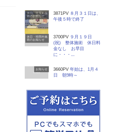
3871PV
８月３１日は、
休日・時間外施
術のお知らせ
午後５時で終了
3700PV
９月１９日
休日・時間外施
術のお知らせ
(祝) 整体施術 休日料
金なし お早目
に・・・...
3660PV
年始は、1月４
お知らせ
日 朝9時～