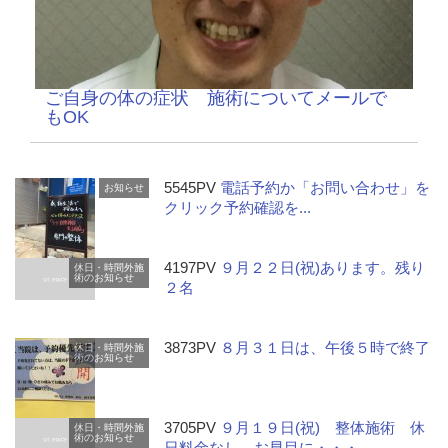
ご自身の体の症状 施術についてメールで
もOK
5545PV
電話予約か「お問い合わせ」を
お知らせ
クリック予約確認を...
4197PV
９月２２日(祝)あります。残り
休日・時間外施
術のお知らせ
２名
3873PV
８月３１日は、午後５時で終了
休日・時間外施
術のお知らせ
3705PV
９月１９日(祝) 整体施術 休
休日・時間外施
術のお知らせ
日料金なし お早目に・・・...