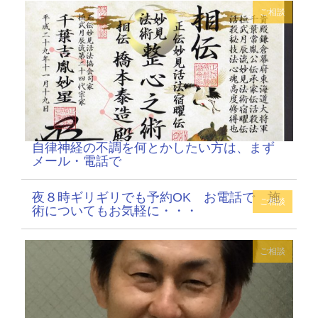
ご相談
自律神経の不調を何とかしたい方は、まず
メール・電話で
夜８時ギリギリでも予約OK お電話で 施
ご相談
術についてもお気軽に・・・
ご相談