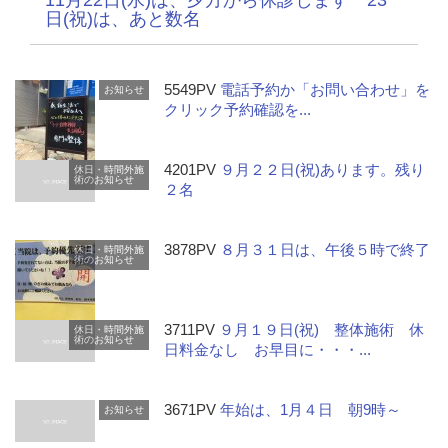
11月22日(水)は、夕方から休診します 23
日(祝)は、あと数名
5549PV
電話予約か「お問い合わせ」を
お知らせ
クリック予約確認を...
4201PV
９月２２日(祝)あります。残り
休日・時間外施
術のお知らせ
２名
3878PV
８月３１日は、午後５時で終了
休日・時間外施
術のお知らせ
3711PV
９月１９日(祝) 整体施術 休
休日・時間外施
術のお知らせ
日料金なし お早目に・・・...
3671PV
年始は、1月４日 朝9時～
お知らせ