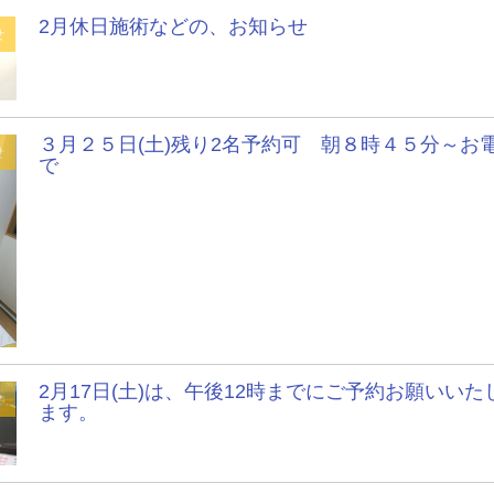
2月休日施術などの、お知らせ
せ
３月２５日(土)残り2名予約可 朝８時４５分～お
せ
で
2月17日(土)は、午後12時までにご予約お願いいた
せ
ます。