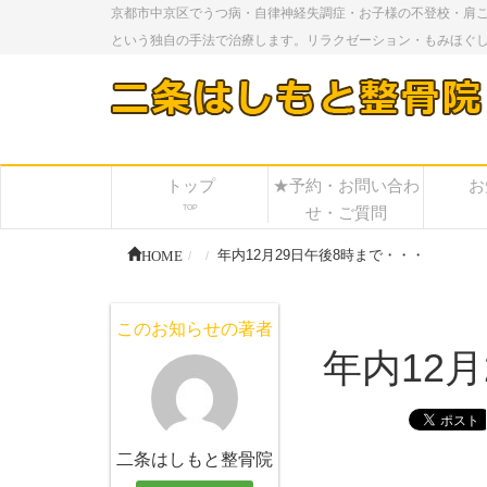
京都市中京区でうつ病・自律神経失調症・お子様の不登校・肩
という独自の手法で治療します。リラクゼーション・もみほぐ
トップ
★予約・お問い合わ
お
TOP
せ・ご質問
HOME
年内12月29日午後8時まで・・・
このお知らせの著者
年内12
二条はしもと整骨院