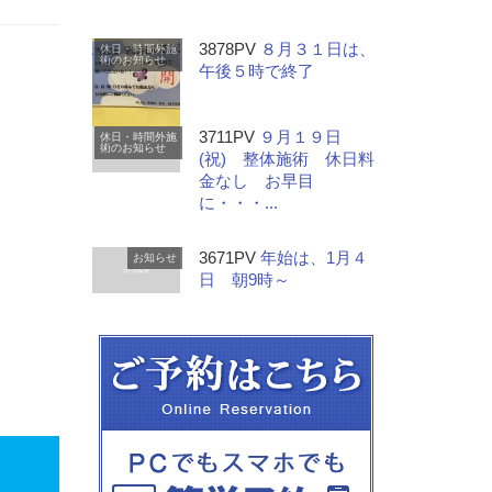
3878PV
８月３１日は、
休日・時間外施
術のお知らせ
午後５時で終了
3711PV
９月１９日
休日・時間外施
術のお知らせ
(祝) 整体施術 休日料
金なし お早目
に・・・...
3671PV
年始は、1月４
お知らせ
日 朝9時～