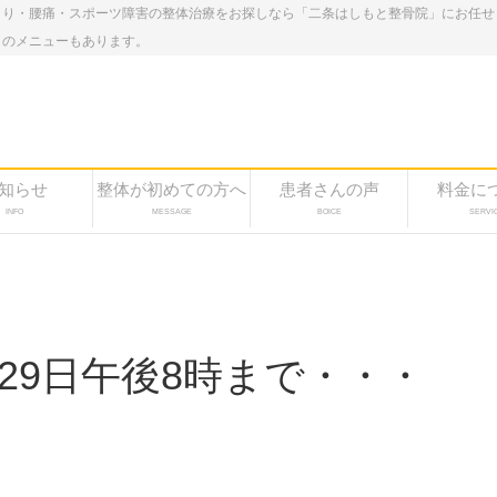
こり・腰痛・スポーツ障害の整体治療をお探しなら「二条はしもと整骨院」にお任せ
しのメニューもあります。
知らせ
整体が初めての方へ
患者さんの声
料金に
INFO
MESSAGE
BOICE
SERVI
月29日午後8時まで・・・