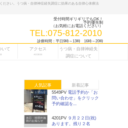
ください。うつ病・自律神症経失調症に効果のある自律心体療法
受付時間ギリギリでもOK！
予約優先制
（お気軽にお電話ください）
TEL:075-812-2010
診療時間：平日9時～13時 16時～20時
ついて
アクセス
うつ病・自律神経失
CE
ACCESS
調症について
人気記事
新着記事
5549PV
電話予約か「お
お知らせ
問い合わせ」をクリック
予約確認を...
4201PV
９月２２日(祝)
休日・時間外施
術のお知らせ
あります。残り２名