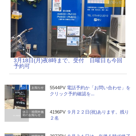
お知らせ
3月18日(月)夜8時まで、受付 日曜日も今回
予約可
5544PV
電話予約か「お問い合わせ」を
お知らせ
クリック予約確認を...
4196PV
９月２２日(祝)あります。残り
休日・時間外施
術のお知らせ
２名