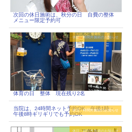
次回の休日施術は、秋分の日 自費の整体
メニュー限定予約可
休日・時間外施術のお知らせ
体育の日 整体 現在残り2名
当院は、24時間ネット予約OK 午後1時・
休日・時間外施術のお知らせ
午後8時ギリギリでも予約OK
休日・時間外施術のお知らせ