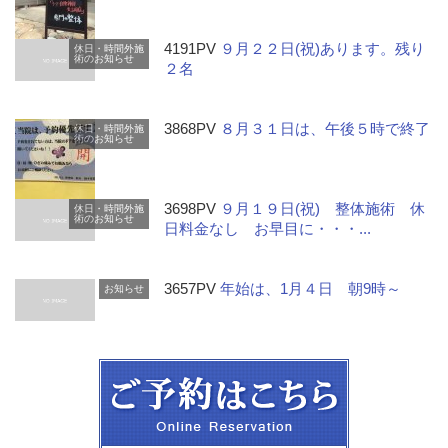
4191PV
９月２２日(祝)あります。残り
休日・時間外施
術のお知らせ
２名
3868PV
８月３１日は、午後５時で終了
休日・時間外施
術のお知らせ
3698PV
９月１９日(祝) 整体施術 休
休日・時間外施
術のお知らせ
日料金なし お早目に・・・...
3657PV
年始は、1月４日 朝9時～
お知らせ