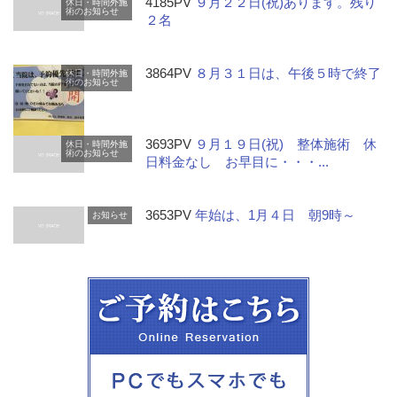
4185PV
９月２２日(祝)あります。残り
休日・時間外施
術のお知らせ
２名
3864PV
８月３１日は、午後５時で終了
休日・時間外施
術のお知らせ
3693PV
９月１９日(祝) 整体施術 休
休日・時間外施
術のお知らせ
日料金なし お早目に・・・...
3653PV
年始は、1月４日 朝9時～
お知らせ