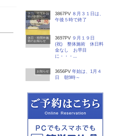
3867PV
８月３１日は、
休日・時間外施
術のお知らせ
午後５時で終了
3697PV
９月１９日
休日・時間外施
術のお知らせ
(祝) 整体施術 休日料
金なし お早目
に・・・...
3656PV
年始は、1月４
お知らせ
日 朝9時～