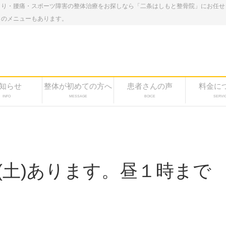
こり・腰痛・スポーツ障害の整体治療をお探しなら「二条はしもと整骨院」にお任せ
しのメニューもあります。
知らせ
整体が初めての方へ
患者さんの声
料金に
INFO
MESSAGE
BOICE
SERVI
(土)あります。昼１時まで