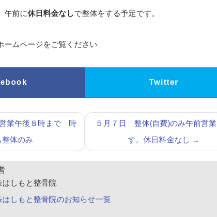
 午前に
休日料金なし
で整体をする予定です。
ホームページをご覧ください
cebook
Twitter
営業午後８時まで 時
５月７日 整体(自費)のみ午前営
も整体のみ
す。休日料金なし
→
者
条はしもと整骨院
条はしもと整骨院のお知らせ一覧