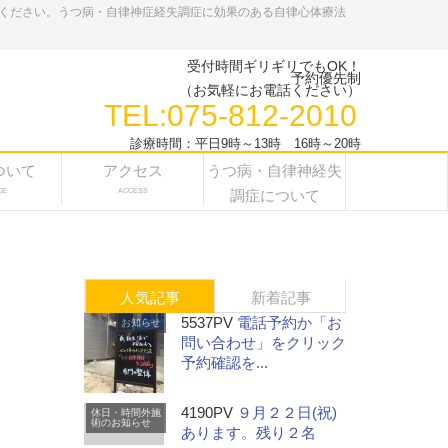
ください。うつ病・自律神症経失調症に効果のある自律心体療法
受付時間ギリギリでもOK！
予約優先制
（お気軽にお電話ください）
TEL:075-812-2010
診療時間：平日9時～13時 16時～20時
ついて
アクセス
うつ病・自律神経失
CE
ACCESS
調症について
人気記事
新着記事
5537PV
電話予約か「お
お知らせ
問い合わせ」をクリック
予約確認を...
4190PV
９月２２日(祝)
休日・時間外施
術のお知らせ
あります。残り２名