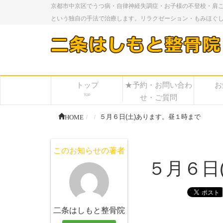
京都市中京区でうつ病・自律神経失調症・お子様の不登校・肩
という独自の手法で治療します。リラクゼーション・もみほぐ
トップ
★予約・お問い合わ
お
TOP
せ・ご質問
HOME
５月６日(土)あります。昼１時まで
このお知らせの著者
５月６日
二条はしもと整骨院