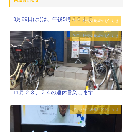
関連お知らせ
3月29日(水)は、午後5時３０まで・・・
休日・時間外施術のお知らせ
休日・時間外施術のお知らせ
11月２３、２４の連休営業します。
休日・時間外施術のお知らせ