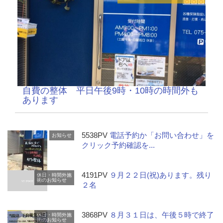
自費の整体 平日午後9時・10時の時間外も
あります
5538PV
電話予約か「お問い合わせ」を
お知らせ
クリック予約確認を...
4191PV
９月２２日(祝)あります。残り
休日・時間外施
術のお知らせ
２名
3868PV
８月３１日は、午後５時で終了
休日・時間外施
術のお知らせ