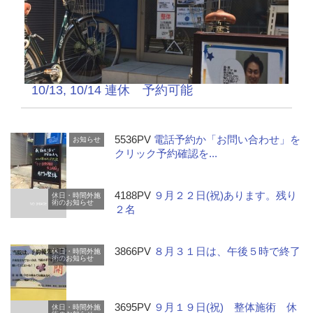
10/13, 10/14 連休 予約可能
5536PV
電話予約か「お問い合わせ」を
お知らせ
クリック予約確認を...
4188PV
９月２２日(祝)あります。残り
休日・時間外施
術のお知らせ
２名
3866PV
８月３１日は、午後５時で終了
休日・時間外施
術のお知らせ
3695PV
９月１９日(祝) 整体施術 休
休日・時間外施