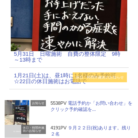
5月31日 日曜施術 自費の整体限定 9時
～13時まで
1月21日(土)は、昼1時に1名様のみ予約可
休日・時間外施術のお知らせ
☆22日の休日施術はお電話で
5538PV
電話予約か「お問い合わせ」を
お知らせ
クリック予約確認を...
4191PV
９月２２日(祝)あります。残り
休日・時間外施
術のお知らせ
２名