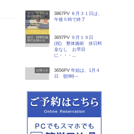
3867PV
８月３１日は、
休日・時間外施
術のお知らせ
午後５時で終了
3697PV
９月１９日
休日・時間外施
術のお知らせ
(祝) 整体施術 休日料
金なし お早目
に・・・...
3656PV
年始は、1月４
お知らせ
日 朝9時～