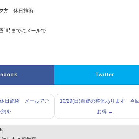
、夕方 休日施術
昼1時までにメールで
cebook
Twitter
夕方に休日施術 メールでご
10/29(日)自費の整体あります 今
予約を
お得
→
者