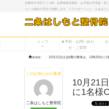
京都市中京区でうつ病・自律神経失調症・お子様の不登校・肩
という独自の手法で治療します。リラクゼーション・もみほぐ
トップ
★予約・お問い合わ
お
TOP
せ・ご質問
HOME
10月21日(土)自費の整体は、12時20分に1
このお知らせの著者
10月21
に1名様O
二条はしもと整骨院