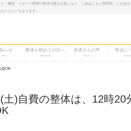
こり・腰痛・スポーツ障害の整体治療をお探しなら「二条はしもと整骨院」にお任せ
しのメニューもあります。
知らせ
整体が初めての方へ
患者さんの声
料金に
INFO
MESSAGE
BOICE
SERVI
名様OK
日(土)自費の整体は、12時20
K