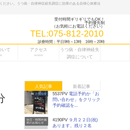
ください。うつ病・自律神症経失調症に効果のある自律心体療法
受付時間ギリギリでもOK！
予約優先制
（お気軽にお電話ください）
TEL:075-812-2010
診療時間：平日9時～13時 16時～20時
ついて
アクセス
うつ病・自律神経失
CE
ACCESS
調症について
人気記事
新着記事
5537PV
電話予約か「お
お知らせ
分
問い合わせ」をクリック
予約確認を...
4190PV
９月２２日(祝)
休日・時間外施
術のお知らせ
あります。残り２名