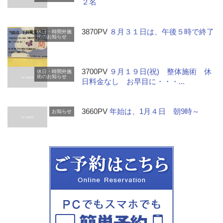
２名
3870PV
８月３１日は、午後５時で終了
休日・時間外施
術のお知らせ
3700PV
９月１９日(祝) 整体施術 休
休日・時間外施
術のお知らせ
日料金なし お早目に・・・...
3660PV
年始は、1月４日 朝9時～
お知らせ