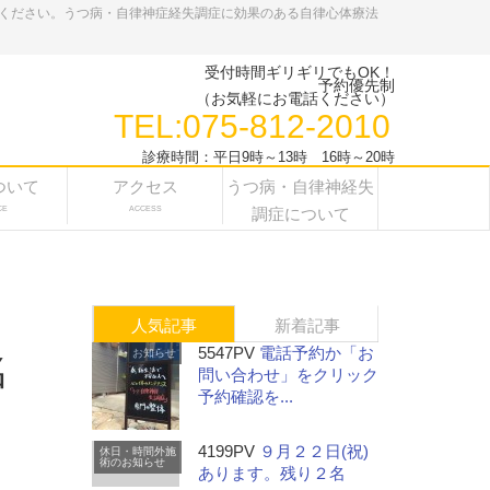
ください。うつ病・自律神症経失調症に効果のある自律心体療法
受付時間ギリギリでもOK！
予約優先制
（お気軽にお電話ください）
TEL:075-812-2010
診療時間：平日9時～13時 16時～20時
ついて
アクセス
うつ病・自律神経失
CE
ACCESS
調症について
人気記事
新着記事
5547PV
電話予約か「お
お知らせ
名
問い合わせ」をクリック
予約確認を...
4199PV
９月２２日(祝)
休日・時間外施
術のお知らせ
あります。残り２名