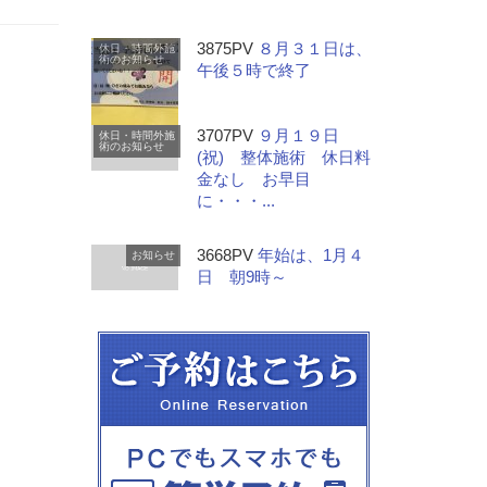
3875PV
８月３１日は、
休日・時間外施
術のお知らせ
午後５時で終了
3707PV
９月１９日
休日・時間外施
術のお知らせ
(祝) 整体施術 休日料
金なし お早目
に・・・...
3668PV
年始は、1月４
お知らせ
日 朝9時～