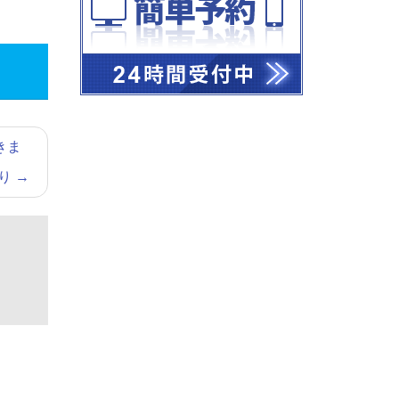
きま
あり
→