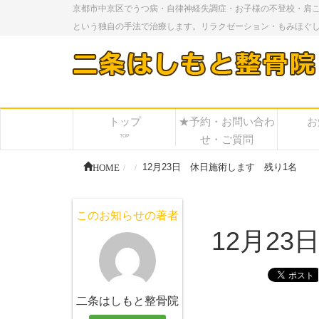
京都市中京区でうつ病・自律神経失調症・お子様の不登校・肩
という独自の手法で治療します。リラクゼーション・もみほぐ
トップ
★予約・お問い合わ
お
TOP
せ・ご質問
HOME
12月23日 休日施術します 残り1名
このお知らせの著者
12月2
二条はしもと整骨院