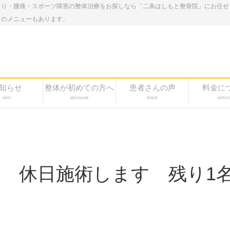
こり・腰痛・スポーツ障害の整体治療をお探しなら「二条はしもと整骨院」にお任せ
しのメニューもあります。
知らせ
整体が初めての方へ
患者さんの声
料金に
INFO
MESSAGE
BOICE
SERVI
3日 休日施術します 残り1