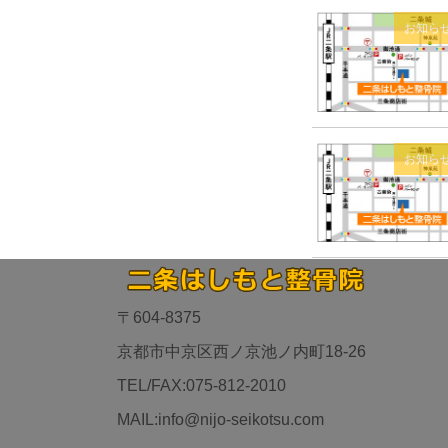
お知ら
お知ら
〒604-8375
京都市中京区西ノ京池ノ内町18-26
TEL/FAX:075-812-2010
MAIL:info@nijo-seikotsu.com