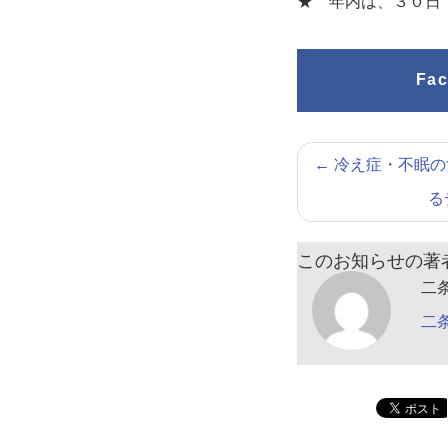
★ 年内は、３０日
Fa
←
冷え症・不眠の
る
このお知らせの著
二
二