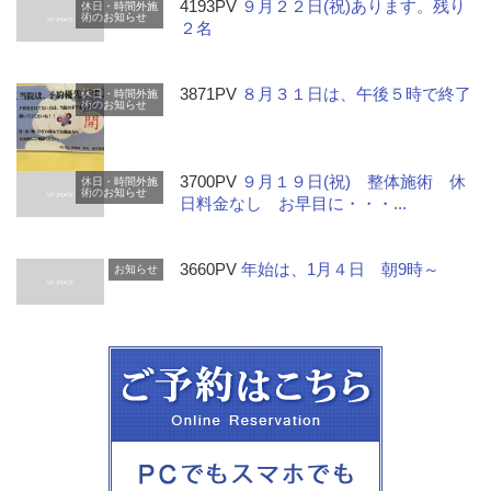
4193PV
９月２２日(祝)あります。残り
休日・時間外施
術のお知らせ
２名
3871PV
８月３１日は、午後５時で終了
休日・時間外施
術のお知らせ
3700PV
９月１９日(祝) 整体施術 休
休日・時間外施
術のお知らせ
日料金なし お早目に・・・...
3660PV
年始は、1月４日 朝9時～
お知らせ