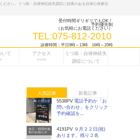
ください。うつ病・自律神症経失調症に効果のある自律心体療法
受付時間ギリギリでもOK！
予約優先制
（お気軽にお電話ください）
TEL:075-812-2010
診療時間：平日9時～13時 16時～20時
ついて
アクセス
うつ病・自律神経失
CE
ACCESS
調症について
人気記事
新着記事
5538PV
電話予約か「お
お知らせ
問い合わせ」をクリック
予約確認を...
4191PV
９月２２日(祝)
休日・時間外施
術のお知らせ
あります。残り２名