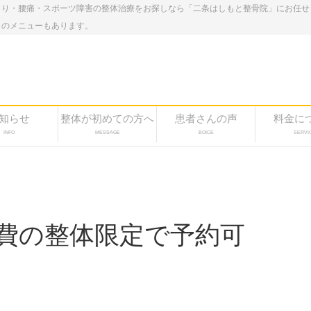
こり・腰痛・スポーツ障害の整体治療をお探しなら「二条はしもと整骨院」にお任せ
しのメニューもあります。
知らせ
整体が初めての方へ
患者さんの声
料金に
INFO
MESSAGE
BOICE
SERVI
 自費の整体限定で予約可