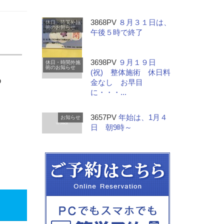
3868PV
８月３１日は、
休日・時間外施
術のお知らせ
午後５時で終了
3698PV
９月１９日
休日・時間外施
術のお知らせ
(祝) 整体施術 休日料
め
金なし お早目
に・・・...
3657PV
年始は、1月４
お知らせ
日 朝9時～