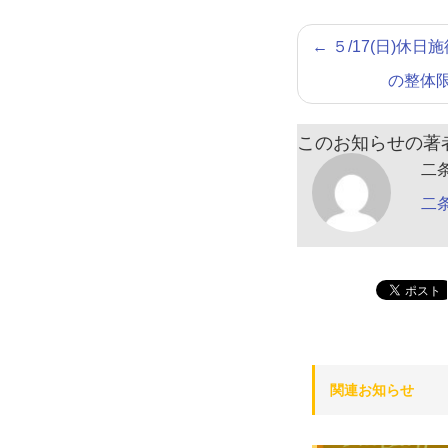
←
５/17(日)休日
の整体
このお知らせの著
二
二
関連お知らせ