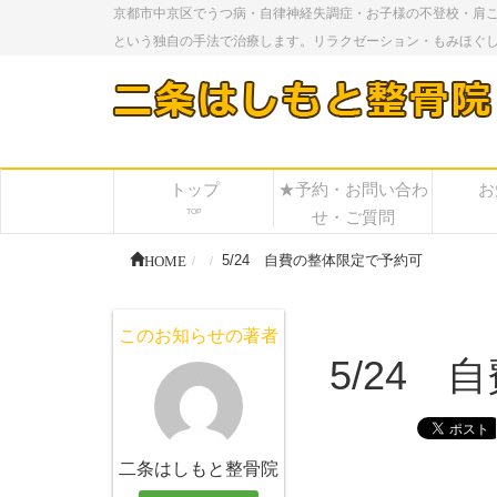
京都市中京区でうつ病・自律神経失調症・お子様の不登校・肩
という独自の手法で治療します。リラクゼーション・もみほぐ
トップ
★予約・お問い合わ
お
TOP
せ・ご質問
HOME
5/24 自費の整体限定で予約可
このお知らせの著者
5/24
二条はしもと整骨院