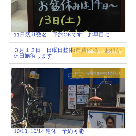
11日残り数名 予約OKです。お早目に
３月１２日 日曜日整体(自費)のみ お得な
休日・時間外施術のお知らせ
休日施術します
休日・時間外施術のお知らせ
10/13, 10/14 連休 予約可能