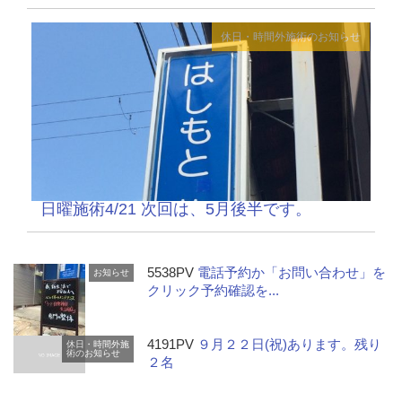
休日・時間外施術のお知らせ
日曜施術4/21 次回は、5月後半です。
5538PV
電話予約か「お問い合わせ」を
お知らせ
クリック予約確認を...
4191PV
９月２２日(祝)あります。残り
休日・時間外施
術のお知らせ
２名