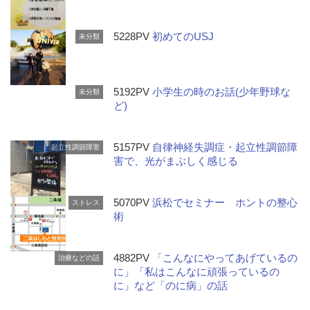
5228PV
初めてのUSJ
未分類
5192PV
小学生の時のお話(少年野球な
未分類
ど)
5157PV
自律神経失調症・起立性調節障
起立性調節障害
害で、光がまぶしく感じる
5070PV
浜松でセミナー ホントの整心
ストレス
術
4882PV
「こんなにやってあげているの
治療などの話
に」「私はこんなに頑張っているの
に」など「のに病」の話