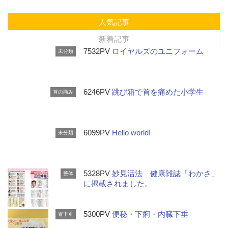
人気記事
新着記事
7532PV
ロイヤルズのユニフォーム
未分類
6246PV
跳び箱で首を痛めた小学生
首の痛み
6099PV
Hello world!
未分類
5328PV
妙見活法 健康雑誌「わかさ」
整体
に掲載されました。
5300PV
便秘・下痢・内臓下垂
胃下垂