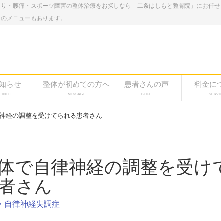
こり・腰痛・スポーツ障害の整体治療をお探しなら「二条はしもと整骨院」にお任せ
しのメニューもあります。
知らせ
整体が初めての方へ
患者さんの声
料金に
INFO
MESSAGE
BOICE
SERVI
神経の調整を受けてられる患者さん
体で自律神経の調整を受け
者さん
・自律神経失調症