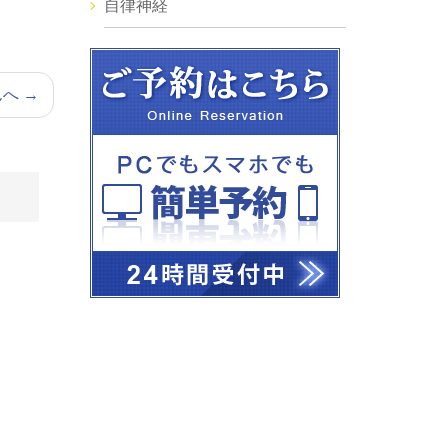
自律神経
んへ
→