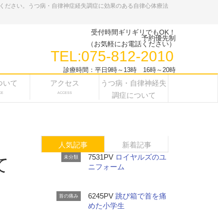
ください。うつ病・自律神症経失調症に効果のある自律心体療法
受付時間ギリギリでもOK！
予約優先制
（お気軽にお電話ください）
TEL:075-812-2010
診療時間：平日9時～13時 16時～20時
ついて
アクセス
うつ病・自律神経失
CE
ACCESS
調症について
人気記事
新着記事
7531PV
ロイヤルズのユ
未分類
て
ニフォーム
6245PV
跳び箱で首を痛
首の痛み
めた小学生