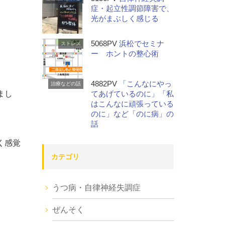
症・起立性調節障害で、
光がまぶしく感じる
5068PV
浜松でセミナ
ストレス
ー ホントの整心術
4882PV
「こんなにやっ
治療などの話
まし
てあげているのに」「私
はこんなに頑張っている
のに」など「のに病」の
話
く感覚
カテゴリ
うつ病・自律神経失調症
ぜんそく