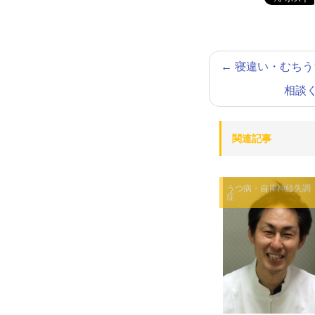
←
寝違い・むちう
相談
関連記事
うつ病・自律神経失調
症