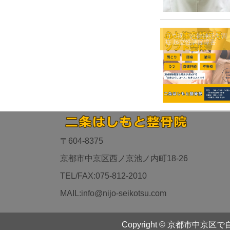
うつ病・自律神経失調
症
起立性調節障害
〒604-8375
京都市中京区西ノ京池ノ内町18-26
TEL/FAX:075-812-2010
MAIL:info@nijo-seikotsu.com
Copyright ©
京都市中京区で