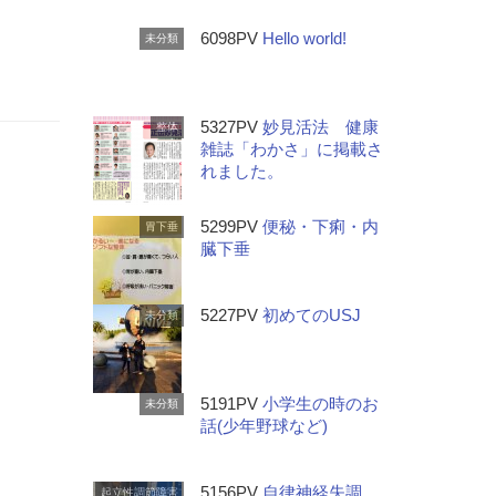
6098PV
Hello world!
未分類
5327PV
妙見活法 健康
整体
雑誌「わかさ」に掲載さ
れました。
5299PV
便秘・下痢・内
胃下垂
臓下垂
。
5227PV
初めてのUSJ
未分類
5191PV
小学生の時のお
未分類
話(少年野球など)
5156PV
自律神経失調
起立性調節障害