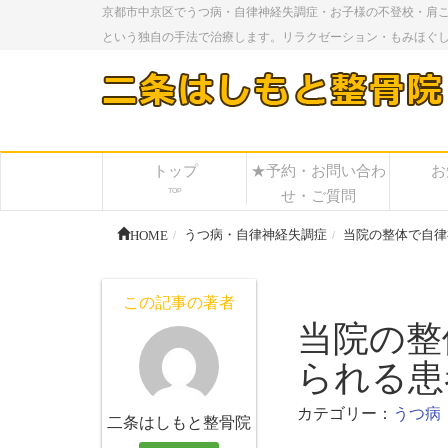
京都市中京区でうつ病・自律神経失調症・お子様の不登校・肩
という独自の手法で治療します。リラクゼーション・もみほぐ
トップ
★予約・お問い合わ
お
TOP
せ・ご質問
HOME
うつ病・自律神経失調症
当院の整体で自律
この記事の著者
当院の整
られる患
カテゴリー：
うつ病
二条はしもと整骨院