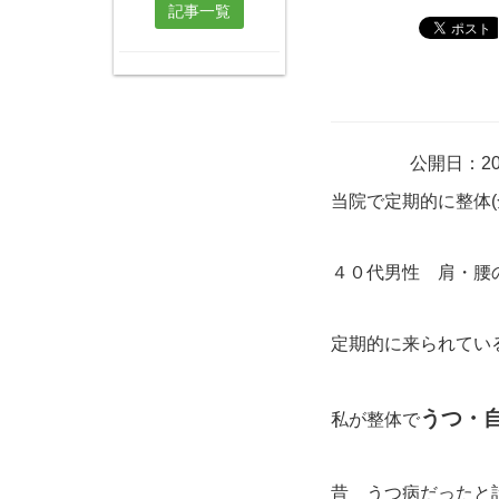
記事一覧
公開日：20
当院で定期的に整体
４０代男性 肩・腰
定期的に来られてい
うつ・
私が整体で
昔 うつ病だったと