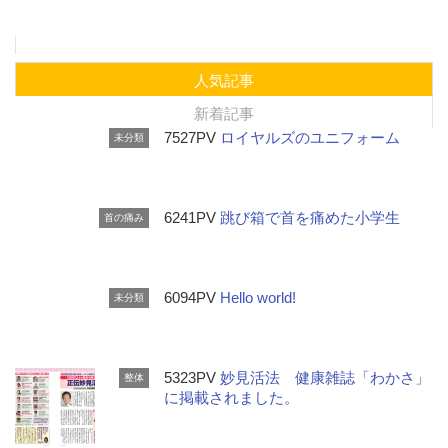
人気記事
新着記事
7527PV
ロイヤルズのユニフォーム
未分類
6241PV
跳び箱で首を痛めた小学生
首の痛み
6094PV
Hello world!
未分類
5323PV
妙見活法 健康雑誌「わかさ」
整体
に掲載されました。