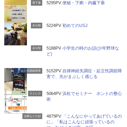
5295PV
便秘・下痢・内臓下垂
胃下垂
5224PV
初めてのUSJ
未分類
5188PV
小学生の時のお話(少年野球な
未分類
ど)
5152PV
自律神経失調症・起立性調節障
起立性調節障害
害で、光がまぶしく感じる
5064PV
浜松でセミナー ホントの整心
ストレス
術
4879PV
「こんなにやってあげているの
治療などの話
に」「私はこんなに頑張っているの