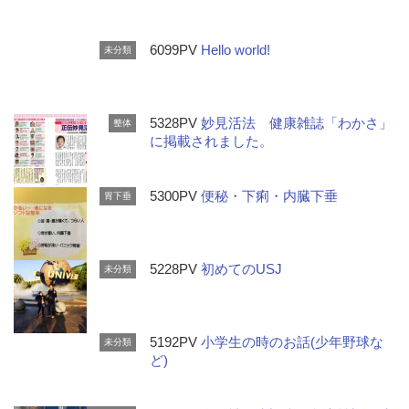
6099PV
Hello world!
未分類
5328PV
妙見活法 健康雑誌「わかさ」
整体
に掲載されました。
5300PV
便秘・下痢・内臓下垂
胃下垂
5228PV
初めてのUSJ
未分類
5192PV
小学生の時のお話(少年野球な
未分類
ど)