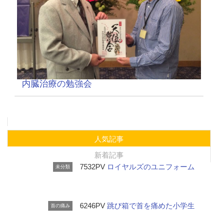
内臓治療の勉強会
人気記事
新着記事
7532PV
ロイヤルズのユニフォーム
未分類
6246PV
跳び箱で首を痛めた小学生
首の痛み