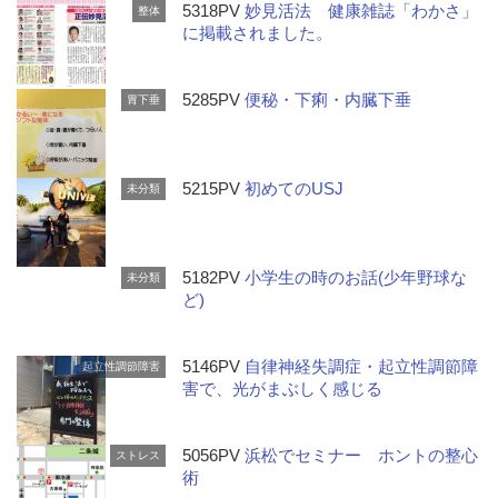
5318PV
妙見活法 健康雑誌「わかさ」
整体
に掲載されました。
5285PV
便秘・下痢・内臓下垂
胃下垂
5215PV
初めてのUSJ
未分類
5182PV
小学生の時のお話(少年野球な
未分類
ど)
5146PV
自律神経失調症・起立性調節障
起立性調節障害
害で、光がまぶしく感じる
5056PV
浜松でセミナー ホントの整心
ストレス
術