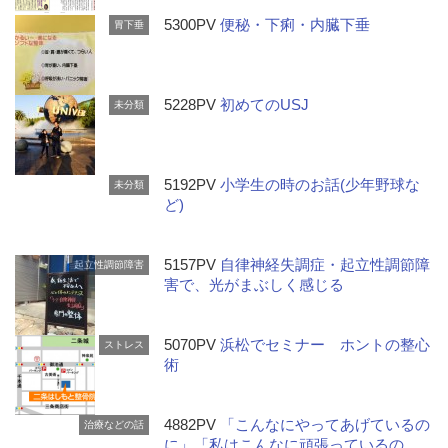
5300PV
便秘・下痢・内臓下垂
胃下垂
5228PV
初めてのUSJ
未分類
5192PV
小学生の時のお話(少年野球な
未分類
ど)
5157PV
自律神経失調症・起立性調節障
起立性調節障害
害で、光がまぶしく感じる
5070PV
浜松でセミナー ホントの整心
ストレス
術
4882PV
「こんなにやってあげているの
治療などの話
に」「私はこんなに頑張っているの