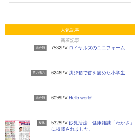
人気記事
新着記事
7532PV
ロイヤルズのユニフォーム
未分類
6246PV
跳び箱で首を痛めた小学生
首の痛み
6099PV
Hello world!
未分類
5328PV
妙見活法 健康雑誌「わかさ」
整体
に掲載されました。