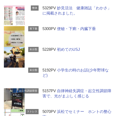
5329PV
妙見活法 健康雑誌「わかさ」
整体
に掲載されました。
5300PV
便秘・下痢・内臓下垂
胃下垂
5228PV
初めてのUSJ
未分類
5192PV
小学生の時のお話(少年野球な
未分類
ど)
5157PV
自律神経失調症・起立性調節障
起立性調節障害
害で、光がまぶしく感じる
5070PV
浜松でセミナー ホントの整心
ストレス