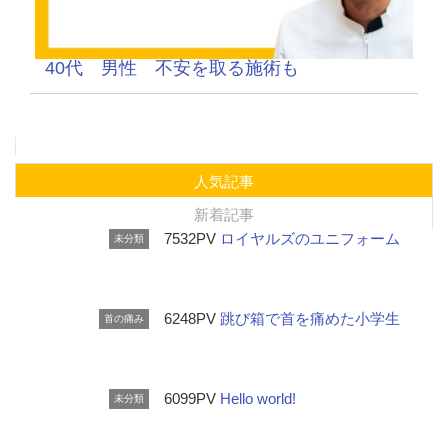
40代 男性 不安を取る施術も
人気記事
新着記事
7532PV
ロイヤルズのユニフォーム
未分類
6248PV
跳び箱で首を痛めた小学生
首の痛み
6099PV
Hello world!
未分類