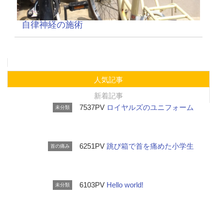
自律神経の施術
人気記事
新着記事
7537PV
ロイヤルズのユニフォーム
未分類
6251PV
跳び箱で首を痛めた小学生
首の痛み
6103PV
Hello world!
未分類