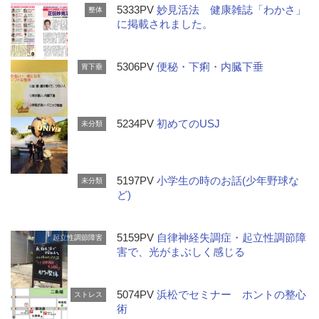
5333PV
妙見活法 健康雑誌「わかさ」
整体
に掲載されました。
5306PV
便秘・下痢・内臓下垂
胃下垂
5234PV
初めてのUSJ
未分類
5197PV
小学生の時のお話(少年野球な
未分類
ど)
5159PV
自律神経失調症・起立性調節障
起立性調節障害
害で、光がまぶしく感じる
5074PV
浜松でセミナー ホントの整心
ストレス
術