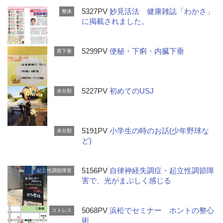
5327PV
妙見活法 健康雑誌「わかさ」
整体
に掲載されました。
5299PV
便秘・下痢・内臓下垂
胃下垂
5227PV
初めてのUSJ
未分類
5191PV
小学生の時のお話(少年野球な
未分類
ど)
5156PV
自律神経失調症・起立性調節障
起立性調節障害
害で、光がまぶしく感じる
5068PV
浜松でセミナー ホントの整心
ストレス
術