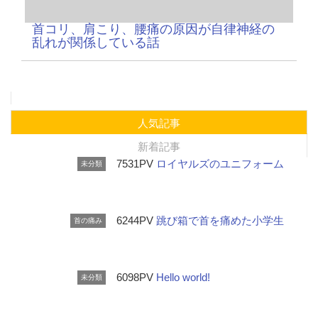
首コリ、肩こり、腰痛の原因が自律神経の
乱れが関係している話
人気記事
新着記事
7531PV
ロイヤルズのユニフォーム
未分類
6244PV
跳び箱で首を痛めた小学生
首の痛み
6098PV
Hello world!
未分類