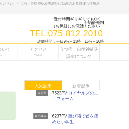
ください。うつ病・自律神症経失調症に効果のある自律心体療法
受付時間ギリギリでもOK！
予約優先制
（お気軽にお電話ください）
TEL:075-812-2010
診療時間：平日9時～13時 16時～20時
ついて
アクセス
うつ病・自律神経失
CE
ACCESS
調症について
人気記事
新着記事
7523PV
ロイヤルズのユ
未分類
ニフォーム
6237PV
跳び箱で首を痛
首の痛み
めた小学生