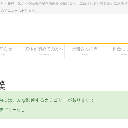
こり・腰痛・スポーツ障害の整体治療をお探しなら「二条はしもと整骨院」にお任せ
しのメニューもあります。
知らせ
整体が初めての方へ
患者さんの声
料金に
INFO
MESSAGE
BOICE
SERVI
撲
内にはこんな関連するカテゴリーがあります：
テゴリーなし