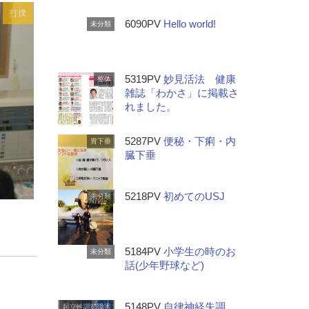
打撲
6090PV
Hello world!
未分類
5319PV
妙見活法 健康
整体
雑誌「わかさ」に掲載さ
れました。
5287PV
便秘・下痢・内
胃下垂
臓下垂
5218PV
初めてのUSJ
未分類
5184PV
小学生の時のお
未分類
話(少年野球など)
5148PV
自律神経失調
起立性調節障害