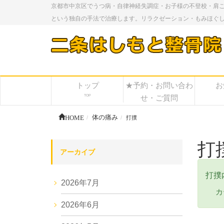
京都市中京区でうつ病・自律神経失調症・お子様の不登校・肩
という独自の手法で治療します。リラクゼーション・もみほぐ
トップ
★予約・お問い合わ
お
TOP
せ・ご質問
HOME
体の痛み
打撲
打
アーカイブ
打撲
2026年7月
カ
2026年6月