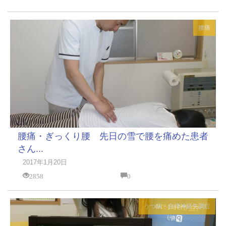
腰痛
腰痛・ぎっくり腰 先日の雪で腰を痛めた患者
さん...
2017年1月20日
2858
0
うつ病・自律神経失調症