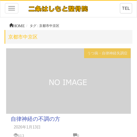
TEL
Toggle
navigation
HOME
タグ : 京都市中京区
京都市中京区
うつ病・自律神経失調症
自律神経の不調の方
2026年1月13日
613
0