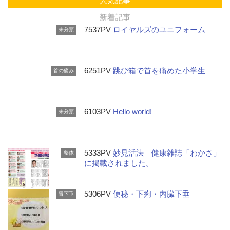
人気記事
新着記事
7537PV
ロイヤルズのユニフォーム
未分類
6251PV
跳び箱で首を痛めた小学生
首の痛み
6103PV
Hello world!
未分類
5333PV
妙見活法 健康雑誌「わかさ」
整体
に掲載されました。
5306PV
便秘・下痢・内臓下垂
胃下垂