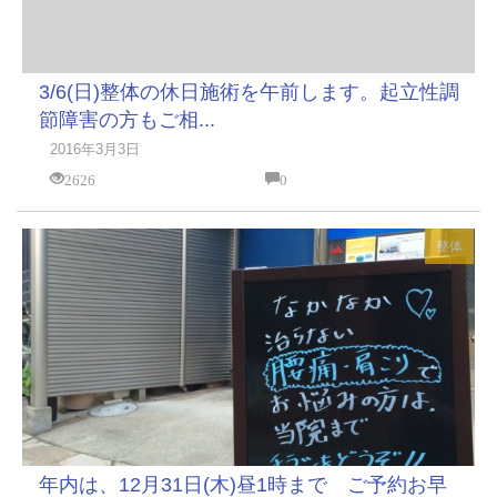
3/6(日)整体の休日施術を午前します。起立性調
節障害の方もご相...
2016年3月3日
2626
0
整体
年内は、12月31日(木)昼1時まで ご予約お早