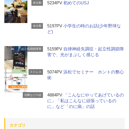
5234PV
初めてのUSJ
未分類
5197PV
小学生の時のお話(少年野球な
未分類
ど)
5159PV
自律神経失調症・起立性調節障
起立性調節障害
害で、光がまぶしく感じる
5074PV
浜松でセミナー ホントの整心
ストレス
術
4884PV
「こんなにやってあげているの
治療などの話
に」「私はこんなに頑張っているの
に」など「のに病」の話
カテゴリ