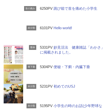
6250PV
跳び箱で首を痛めた小学生
首の痛み
6101PV
Hello world!
未分類
5331PV
妙見活法 健康雑誌「わかさ」
整体
に掲載されました。
5304PV
便秘・下痢・内臓下垂
胃下垂
5231PV
初めてのUSJ
未分類
5195PV
小学生の時のお話(少年野球な
未分類