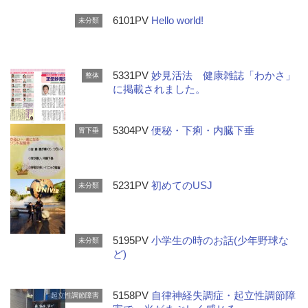
6101PV
Hello world!
未分類
5331PV
妙見活法 健康雑誌「わかさ」
整体
に掲載されました。
5304PV
便秘・下痢・内臓下垂
胃下垂
5231PV
初めてのUSJ
未分類
5195PV
小学生の時のお話(少年野球な
未分類
ど)
5158PV
自律神経失調症・起立性調節障
起立性調節障害