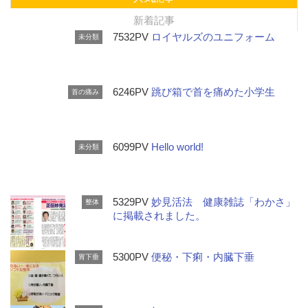
新着記事
7532PV
ロイヤルズのユニフォーム
未分類
6246PV
跳び箱で首を痛めた小学生
首の痛み
6099PV
Hello world!
未分類
5329PV
妙見活法 健康雑誌「わかさ」
整体
に掲載されました。
5300PV
便秘・下痢・内臓下垂
胃下垂