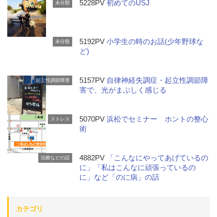
5228PV
初めてのUSJ
未分類
5192PV
小学生の時のお話(少年野球な
未分類
ど)
5157PV
自律神経失調症・起立性調節障
起立性調節障害
害で、光がまぶしく感じる
5070PV
浜松でセミナー ホントの整心
ストレス
術
4882PV
「こんなにやってあげているの
治療などの話
に」「私はこんなに頑張っているの
に」など「のに病」の話
カテゴリ